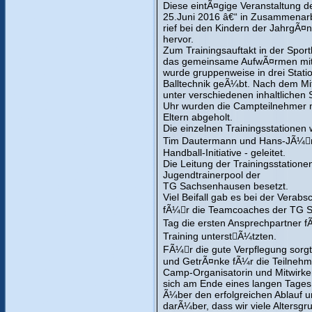
Diese eintÃ¤gige Veranstaltung
25.Juni 2016 â€“ in Zusammenarbe
rief bei den Kindern der JahrgÃ
hervor.
Zum Trainingsauftakt in der Spo
das gemeinsame AufwÃ¤rmen mit
wurde gruppenweise in drei Stati
Balltechnik geÃ¼bt. Nach dem Mit
unter verschiedenen inhaltlichen
Uhr wurden die Campteilnehmer n
Eltern abgeholt.
Die einzelnen Trainingsstationen
Tim Dautermann und Hans-JÃ¼􏰀rg
Handball-Initiative - geleitet.
Die Leitung der Trainingsstation
Jugendtrainerpool der
TG Sachsenhausen besetzt.
Viel Beifall gab es bei der Verab
fÃ¼􏰀r die Teamcoaches der TG 
Tag die ersten Ansprechpartner fÃ
Training unterst􏰀Ã¼tzten.
FÃ¼􏰀r die gute Verpflegung sorg
und GetrÃ¤nke fÃ¼r die Teilnehmer
Camp-Organisatorin und Mitwirke
sich am Ende eines langen Tages 
Ã¼ber den erfolgreichen Ablauf 
darÃ¼ber, dass wir viele Altersg