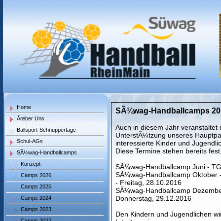
Home
SÃ¼wag-Handballcamps 20
Ãœber Uns
Auch in diesem Jahr veranstaltet d
Ballsport-Schnuppertage
UnterstÃ¼tzung unseres Hauptpa
Schul-AGs
interessierte Kinder und Jugendl
Diese Termine stehen bereits fest
SÃ¼wag-Handballcamps
Konzept
SÃ¼wag-Handballcamp Juni - TG 
SÃ¼wag-Handballcamp Oktober - "
Camps 2026
- Freitag, 28.10.2016
Camps 2025
SÃ¼wag-Handballcamp Dezember 
Donnerstag, 29.12.2016
Camps 2024
Camps 2023
Den Kindern und Jugendlichen wir
Camps 2022