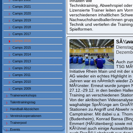
Inhalten wie
Techniktraining, Abwehrspiel oder
Camps 2021
Lizensierte Trainer leiten am Vorm
Camps 2020
verschiedenen inhaltlichen Schwe
Nachwuchshandballer/innen gruppe
Camps 2019
Technik und vertiefen die Traini
Camps 2018
Spielformen.
Camps 2017
Camps 2016
SÃ¼wag
Dienstag
Camps 2015
Dezembe
Camps 2014
Camps 2013
Auch zum
TSG MÃ¼n
Camps 2012
Initiative Rhein Main und mit de
Camps 2011
AG wieder ein echtes Highlight 
Jahren war es nÃ¤mlich wieder 
Camps 2010
MÃ¼nster. Erneut wurde jungen 
Camps 2009
27.12.-29.12. in den beiden Halle
Training an verschiedenen Stati
Trainerworkshops
Von der akribischen Videoanalys
Talenttrainingstag
waghalsige SprÃ¼nge am GroÃŸtra
Stationen zu Angriff und Abwehr r
Handball-Abzeichen
Camptrainer. Mit dabei u.a. Tho
Vereinskooperationen
(Budenheim), Konrad Bansa (Bing
Trainerpool
Emmert (HÃ¼ttenberg) sowie mit 
KÃ¼hnel auch einige Auswahltrain
Events