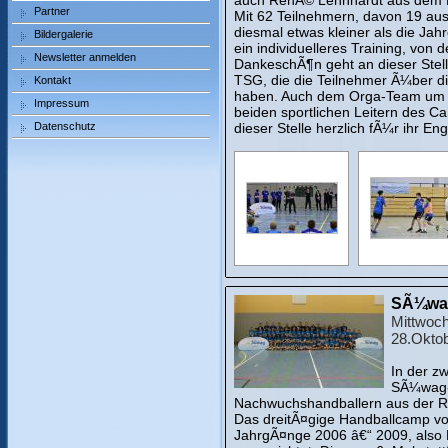
auch RenÃ© Lehnhardt aus dem 
Partner
Mit 62 Teilnehmern, davon 19 a
diesmal etwas kleiner als die Jah
Bildergalerie
ein individuelleres Training, von 
Newsletter anmelden
DankeschÃ¶n geht an dieser Stel
TSG, die die Teilnehmer Ã¼ber di
Kontakt
haben. Auch dem Orga-Team um B
Impressum
beiden sportlichen Leitern des C
Datenschutz
dieser Stelle herzlich fÃ¼r ihr E
SÃ¼wa
Mittwoch
28.Okto
In der z
SÃ¼wag-
Nachwuchshandballern aus der R
Das dreitÃ¤gige Handballcamp v
JahrgÃ¤nge 2006 â€“ 2009, also