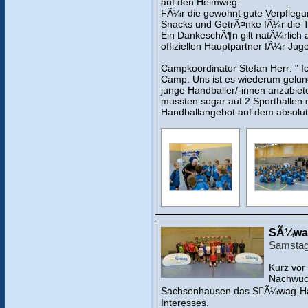
auf den Heimweg.
FÃ¼r die gewohnt gute Verpflegun
Snacks und GetrÃ¤nke fÃ¼r die Te
Ein DankeschÃ¶n gilt natÃ¼rlic
offiziellen Hauptpartner fÃ¼r Jug
Campkoordinator Stefan Herr: " I
Camp. Uns ist es wiederum gelung
junge Handballer/-innen anzubiet
mussten sogar auf 2 Sporthallen e
Handballangebot auf dem absolut
SÃ¼wag
Samstag,
Kurz vor
Nachwuch
Sachsenhausen das S􏰀Ã¼wag-Han
Interesses.