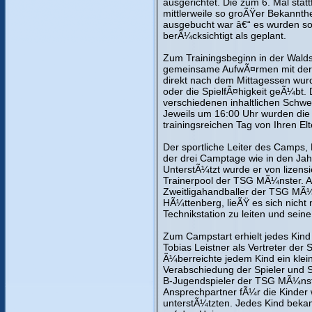
ausgerichtet. Die zum 6. Mal statt
mittlerweile so groÃŸer Bekannthe
ausgebucht war â€“ es wurden so
berÃ¼cksichtigt als geplant.
Zum Trainingsbeginn in der Wald
gemeinsame AufwÃ¤rmen mit der
direkt nach dem Mittagessen wurde
oder die SpielfÃ¤higkeit geÃ¼bt. 
verschiedenen inhaltlichen Schwe
Jeweils um 16:00 Uhr wurden die
trainingsreichen Tag von Ihren El
Der sportliche Leiter des Camps, 
der drei Camptage wie in den Jah
UnterstÃ¼tzt wurde er von lizen
Trainerpool der TSG MÃ¼nster. A
Zweitligahandballer der TSG MÃ¼n
HÃ¼ttenberg, lieÃŸ es sich nich
Technikstation zu leiten und sein
Zum Campstart erhielt jedes Kind 
Tobias Leistner als Vertreter de
Ã¼berreichte jedem Kind ein klein
Verabschiedung der Spieler und 
B-Jugendspieler der TSG MÃ¼nste
Ansprechpartner fÃ¼r die Kinder 
unterstÃ¼tzten. Jedes Kind beka